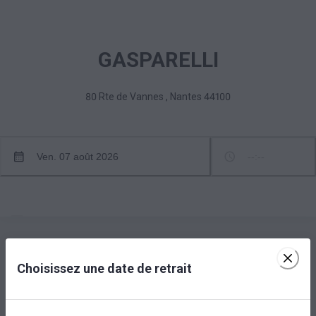
GASPARELLI
80 Rte de Vannes
,
Nantes
44100
Ven. 07 août 2026
--:--
Choisissez une date de retrait