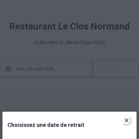
Restaurant Le Clos Normand
22 Rue Henri IV
,
Martin-Église
76370
Sam. 08 août 2026
--:--
Nous vous proposons un Menu de fêtes à emporter, composé
d'une entrée, un plat et un dessert pour 50€/pers (règlement sur
Choisissez une date de retrait
place à l'enlèvement). Disponible à emporter entre le 23
Décembre et le 1er Janvier. Commande minimum 24H à l'avance.